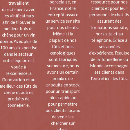
bordelaise, en
ressource pour nos
travaillent
France, notre
clients et pour leur
directement avec
entrepôt assure
personnel de chai. Ils
les vinificateurs
un service sur site
assurent des
afin de trouver le
pour nos clients.
formations sur site,
meilleur bois de
Même si la
hors site et au
chêne pour un vin
plupart de nos
téléphone. Grâce à
donné. Avec plus de
fûts et bois
ses années
100 ans d’expertise
œnologiques
d'expérience, l’équipe
dans le secteur,
sont fabriqués
de la Tonnellerie du
notre équipe est
sur mesure, nous
Monde accompagne
vouée à
avons un certain
ses clients dans
l’excellence, à
nombre de
l’entretien des fûts.
l’innovation et au
produits en stock
meilleur des fûts de
pour un transport
chêne et autres
plus rapide ou
produits de
pour permettre
tonnellerie.
aux clients locaux
de venir les
chercher sur
place.